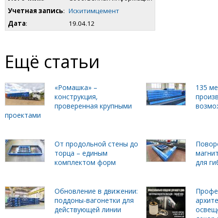
Учетная запись
:
Искитимцемент
Дата
:
19.04.12
Ещё статьи
«Ромашка» –
135 м
конструкция,
произ
проверенная крупными
возмо
проектами
От продольной стены до
Повор
торца – единым
магни
комплектом форм
для г
Обновление в движении:
Профе
поддоны-вагонетки для
архит
действующей линии
освещ