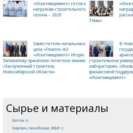
«Искитимцемент» готов к
«Иски
нагрузкам строительного
награ
сезона – 2026
расска
Тёмы»
Заместителю начальника
В Нов
цеха «Помол» АО
госуд
«Искитимцемент» Игорю
архите
Запевалову присвоено почетное звание
строительном униве
«Заслуженный строитель
лабораторию, обнов
Новосибирской области»
финансовой поддерж
«Искитимцемент»
Сырье и материалы
Бетон
66
Кирпич, пеноблоки, ЖБИ
12