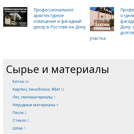
Профессиональное
Профе
архитектурное
отделк
освещение и фасадный
фасадо
декор в Ростове-на-Дону
Дону: 
долго
участка
Сырье и материалы
Бетон
66
Кирпич, пеноблоки, ЖБИ
12
Лес, пиломатериалы
1
Нерудные материалы
4
Песок
2
Стекло
2
Шлак
1