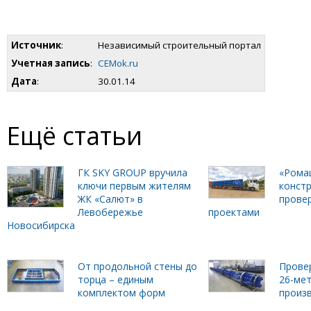
Источник
:
Независимый строительный портал
Учетная запись
:
CEMok.ru
Дата
:
30.01.14
Ещё статьи
ГК SKY GROUP вручила
«Рома
ключи первым жителям
констр
ЖК «Салют» в
прове
Левобережье
проектами
Новосибирска
От продольной стены до
Прове
торца – единым
26-ме
комплектом форм
произ