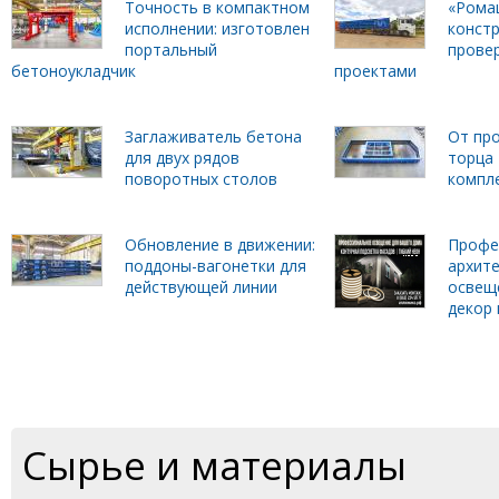
Точность в компактном
«Рома
исполнении: изготовлен
констр
портальный
прове
бетоноукладчик
проектами
Заглаживатель бетона
От пр
для двух рядов
торца
поворотных столов
компл
Обновление в движении:
Профе
поддоны-вагонетки для
архит
действующей линии
освещ
декор 
Сырье и материалы