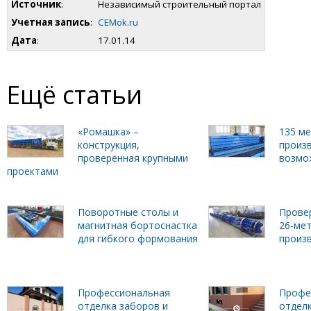
Источник
:
Независимый строительный портал
Учетная запись
:
CEMok.ru
Дата
:
17.01.14
Ещё статьи
«Ромашка» –
135 м
конструкция,
произ
проверенная крупными
возмо
проектами
Поворотные столы и
Прове
магнитная бортоснастка
26-ме
для гибкого формования
произ
Профессиональная
Профе
отделка заборов и
отделк