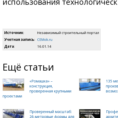
использования технологическ
Источник
:
Независимый строительный портал
Учетная запись
:
CEMok.ru
Дата
:
16.01.14
Ещё статьи
«Ромашка» –
135 м
конструкция,
произ
проверенная крупными
возмо
проектами
Проверенный масштаб:
Профе
26-метровые формы для
архит