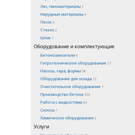
Лес, пиломатериалы
1
Нерудные материалы
4
Песок
2
Стекло
2
Шлак
1
Оборудование и комплектующие
Бетоносмесители
9
Гитротехническое оборудование
17
Насосы, тара, формы
38
Оборудование для склада
13
Очистительное оборудование
7
Производство бетона
124
Работа с жидкостями
24
Силосы
1
Химическое оборудование
2
Услуги