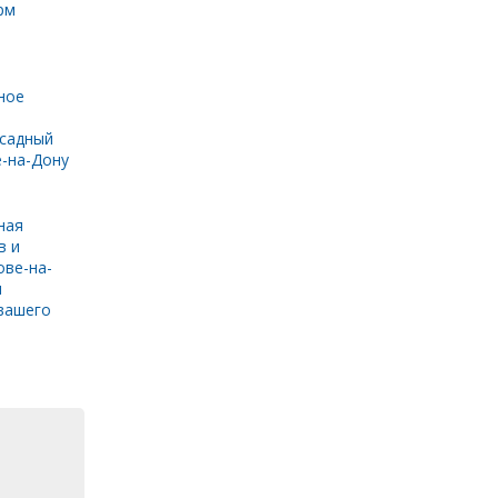
рм
ное
садный
е-на-Дону
ная
в и
ове-на-
и
вашего