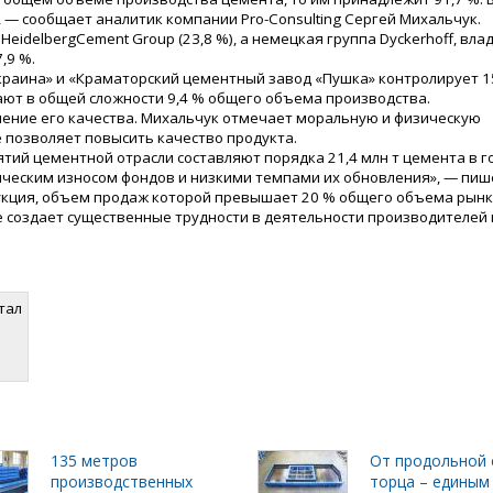
, — сообщает аналитик компании Pro-Consulting Сергей Михальчук.
eidelbergСement Group (23,8 %), а немецкая группа Dyckerhoff, вл
,9 %.
краина» и «Краматорский цементный завод «Пушка» контролирует 1
ают в общей сложности 9,4 % общего объема производства.
шение его качества. Михальчук отмечает моральную и физическую
 позволяет повысить качество продукта.
й цементной отрасли составляют порядка 21,4 млн т цемента в го
ическим износом фондов и низкими темпами их обновления», — пише
укция, объем продаж которой превышает 20 % общего объема рынк
е создает существенные трудности в деятельности производителей 
тал
135 метров
От продольной 
производственных
торца – единым