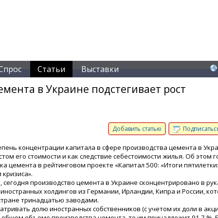
Спрос
Статьи
Выставки
мента в Украине подстегивает рост
Добавить статью
Подписаться
епень концентрации капитала в сфере производства цемента в Укр
стом его стоимости и как следствие себестоимости жилья. Об этом г
ка цемента в рейтинговом проекте «Капитал 500: «Итоги пятилетки:
 кризиса».
и, сегодня производство цемента в Украине сконцентрировано в рук
 иностранных холдингов из Германии, Ирландии, Кипра и России, ко
стране тринадцатью заводами.
матривать долю иностранных собственников (с учетом их доли в ак
в общем объеме производства цемента, то им принадлежит 91,7 %.