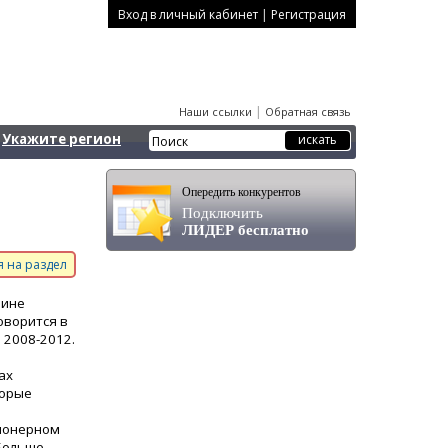
|
Вход в личный кабинет
Регистрация
|
Наши ссылки
Обратная связь
Укажите регион
Опередить конкурентов
Подключить
ЛИДЕР бесплатно
 на раздел
аине
оворится в
 2008-2012.
ах
торые
ционерном
 Больше