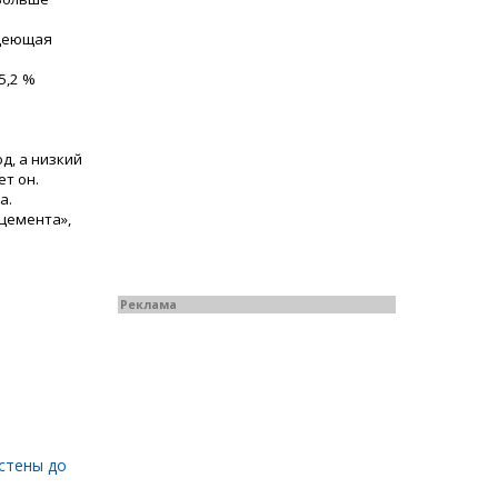
адеющая
5,2 %
д, а низкий
т он.
а.
цемента»,
Реклама
стены до