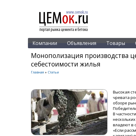
Компании
Объявления
Товары
Монополизация производства це
себестоимости жилья
Главная
»
Статьи
Высокая ст
чревата ро
обзоре рын
Победители
В частност
нескольких
владеют в 
«Если расс
капитале) 