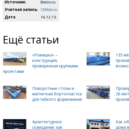
Источник
:
Beton.ru
Учетная запись
:
CEMok.ru
Дата
:
16.12.13
Ещё статьи
«Ромашка» –
135 м
конструкция,
произ
проверенная крупными
возмо
проектами
Поворотные столы и
Прове
магнитная бортоснастка
26-ме
для гибкого формования
произ
Архитектурное
Как о
освещение: как
дома в