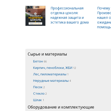
Профессиональная
Почему 
отделка цоколя:
Произво
надежная защита и
нашел с
эстетика вашего дома
ожидани
помощь
Сырье и материалы
Бетон
66
Кирпич, пеноблоки, ЖБИ
12
Лес, пиломатериалы
1
Нерудные материалы
4
Песок
2
Стекло
2
Шлак
1
Оборудование и комплектующие