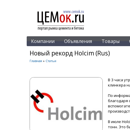
Компании
Объявления
Товары
Новый рекорд Holcim (Rus)
Главная
»
Статьи
В 3 часа у
клинкера н
По информа
благодаря 
вспомогате
производст
В июле Holc
тонн. Это 