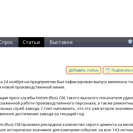
Спрос
Статьи
Выставки
Добавить статью
Подписаться
тра 24 ноября на предприятии был зафиксирован выпуск миллиона то
а новой производственной линии.
ции пресс-службы Holcim (Rus) CM, такого высокого показателя удал
слаженной работе производственного персонала, а также ремонтны
льных служб завода. Стоит напомнить, что это уже второе значимо
венное достижение завода за текущий год.
im (Rus) СМ произвел рекордное количество серого цемента за меся
было исторически значимое для компании событие: за всю 143-летн