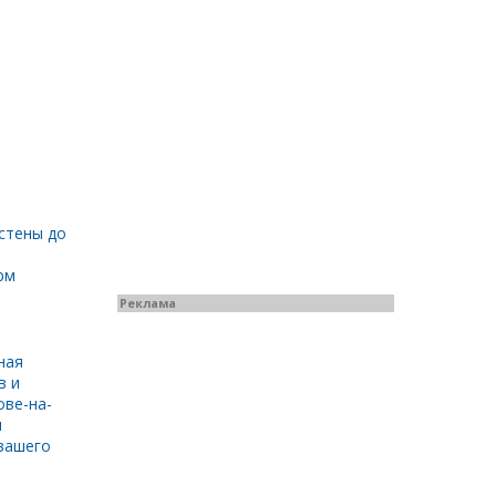
стены до
рм
Реклама
ная
в и
ове-на-
и
вашего