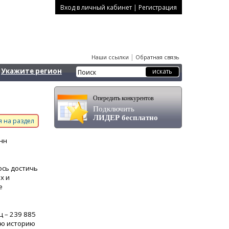
|
Вход в личный кабинет
Регистрация
|
Наши ссылки
Обратная связь
Укажите регион
Опередить конкурентов
Подключить
ЛИДЕР бесплатно
 на раздел
нн
ось достичь
х и
е
ц – 239 885
юю историю