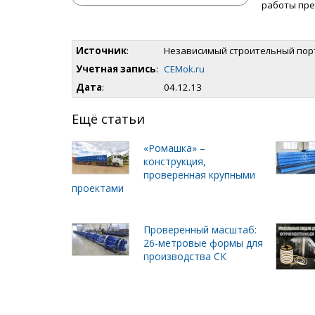
работы пре
Источник
:
Независимый строительный пор
Учетная запись
:
CEMok.ru
Дата
:
04.12.13
Ещё статьи
«Ромашка» –
конструкция,
проверенная крупными
проектами
Проверенный масштаб:
26-метровые формы для
производства СК