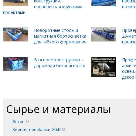
конструкция,
произ
проверенная крупными
возмо
проектами
Поворотные столы и
Прове
магнитная бортоснастка
26-ме
для гибкого формования
произ
В основе конструкции –
Профе
дорожная безопасность
архит
освещ
декор 
Сырье и материалы
Бетон
66
Кирпич, пеноблоки, ЖБИ
12