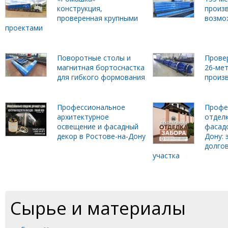
конструкция,
произ
проверенная крупными
возмо
проектами
Поворотные столы и
Прове
магнитная бортоснастка
26-ме
для гибкого формования
произ
Профессиональное
Профе
архитектурное
отделк
освещение и фасадный
фасадо
декор в Ростове-на-Дону
Дону: 
долго
участка
Сырье и материалы