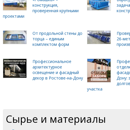
конструкция,
задач
проверенная крупными
конст
проектами
От продольной стены до
Прове
торца – единым
26-ме
комплектом форм
произ
Профессиональное
Профе
архитектурное
отделк
освещение и фасадный
фасадо
декор в Ростове-на-Дону
Дону: 
долго
участка
Сырье и материалы