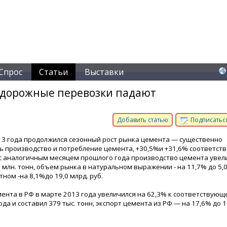
Спрос
Статьи
Выставки
одорожные перевозки падают
Добавить статью
Подписаться
13 года продолжился сезонный рост рынка цемента — существенно
ь производство и потребление цемента, +30,5%и +31,6% соответств
с аналогичным месяцем прошлого года производство цемента увел
 млн. тонн, объем рынка в натуральном выражении - на 11,7% до 5,0
тном -на 8,1%до 19,0 млрд. руб.
ента в РФ в марте 2013 года увеличился на 62,3% к соответствующ
да и составил 379 тыс. тонн, экспорт цемента из РФ — на 17,6% до 1