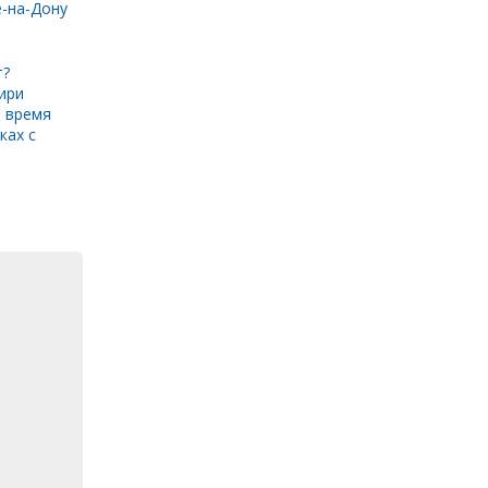
е-на-Дону
т?
ири
 время
ках с