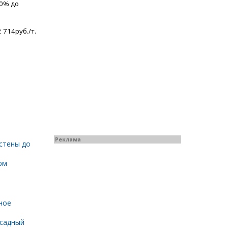
,0% до
 714руб./т.
Реклама
стены до
рм
ное
садный