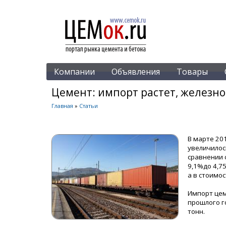
Компании
Объявления
Товары
Цемент: импорт растет, железн
Главная
»
Статьи
В марте 20
увеличилос
сравнении 
9,1%до 4,75
а в стоимос
Импорт цем
прошлого го
тонн.