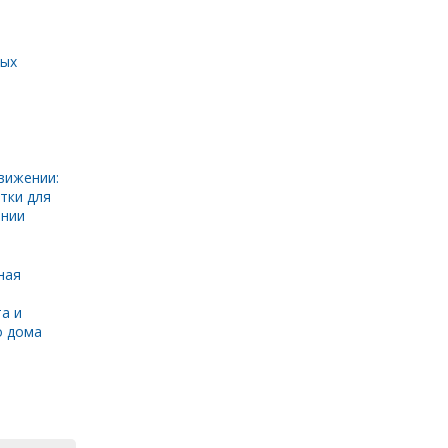
ных
вижении:
тки для
инии
ная
а и
о дома