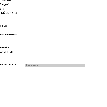
"Сода"
ету
кций ЗАО за
овых
естиционным
она) в
ационная
тель гипса
Реклама