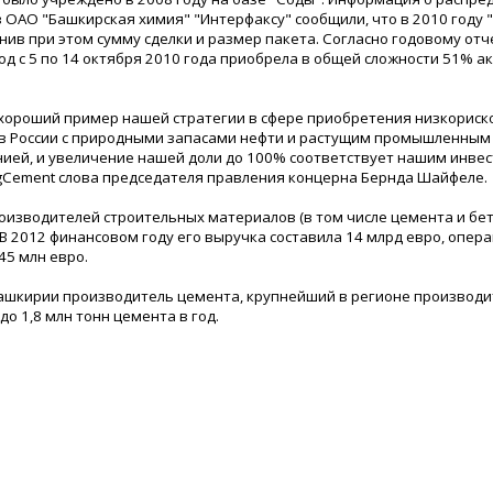
 ОАО "Башкирская химия" "Интерфаксу" сообщили, что в 2010 году 
чнив при этом сумму сделки и размер пакета. Согласно годовому отч
од с 5 по 14 октября 2010 года приобрела в общей сложности 51% а
 хороший пример нашей стратегии в сфере приобретения низкориск
нов России с природными запасами нефти и растущим промышленным
ией, и увеличение нашей доли до 100% соответствует нашим инв
rgCement слова председателя правления концерна Бернда Шайфеле.
оизводителей строительных материалов (в том числе цемента и бет
 В 2012 финансовом году его выручка составила 14 млрд евро, опер
545 млн евро.
ашкирии производитель цемента, крупнейший в регионе производи
о 1,8 млн тонн цемента в год.