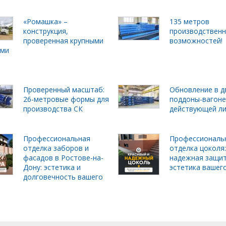
«Ромашка» –
135 метров
конструкция,
производствен
проверенная крупными
возможностей!
ами
Проверенный масштаб:
Обновление в д
26-метровые формы для
поддоны-вагоне
производства СК
действующей л
Профессиональная
Профессиональ
отделка заборов и
отделка цоколя:
фасадов в Ростове-на-
надежная защит
Дону: эстетика и
эстетика вашег
долговечность вашего