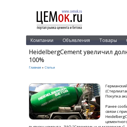
Компании
Объявления
Товары
HeidelbergCement увеличил дол
100%
Главная
»
Статьи
Германский
(Стерлиата
Покупка ак
Ранее сооб
связи с пр
Heidelberg
цементного
выпуску цемента - ЗАО "Строительные материалы" -