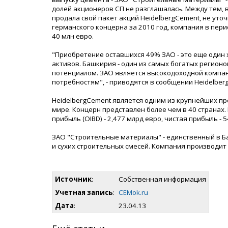
долей акционеров СП не разглашалась. Между тем, в
продала свой пакет акций HeidelbergCement, не уто
германского концерна за 2010 год, компания в пери
40 млн евро.
"Приобретение оставшихся 49% ЗАО - это еще один
активов. Башкирия - один из самых богатых регио
потенциалом. ЗАО является высокодоходной компан
потребностям", - приводятся в сообщении Heidelbe
HeidelbergCement является одним из крупнейших пр
мире. Концерн представлен более чем в 40 странах.
прибыль (OIBD) - 2,477 млрд евро, чистая прибыль - 
ЗАО "Строительные материалы" - единственный в Б
и сухих строительных смесей. Компания производит д
Источник
:
Собственная информация
Учетная запись
:
CEMok.ru
Дата
:
23.04.13