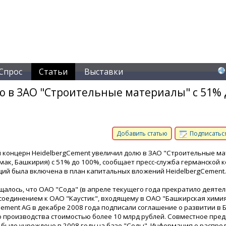
Спрос
Статьи
Выставки
ю в ЗАО "Строительные материалы" с 51% 
Добавить статью
Подписаться
 концерн HeidelbergCement увеличил долю в ЗАО "Строительные м
мак, Башкирия) с 51% до 100%, сообщает пресс-служба германской 
ций была включена в план капитальных вложений HeidelbergCement.
щалось, что ОАО "Сода" (в апреле текущего года прекратило деятел
исоединением к ОАО "Каустик", входящему в ОАО "Башкирская химия
Cement AG в декабре 2008 года подписали соглашение о развитии в
 производства стоимостью более 10 млрд рублей. Совместное пре
 было учреждено в 2008 году на базе "Соды". Информация о распре