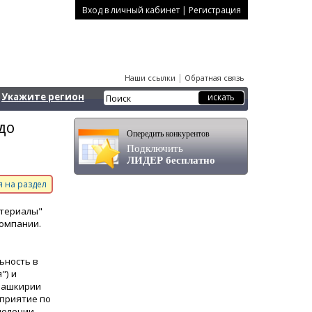
|
Вход в личный кабинет
Регистрация
|
Наши ссылки
Обратная связь
Укажите регион
до
Опередить конкурентов
Подключить
ЛИДЕР бесплатно
 на раздел
атериалы"
компании.
ьность в
") и
 Башкирии
дприятие по
делении