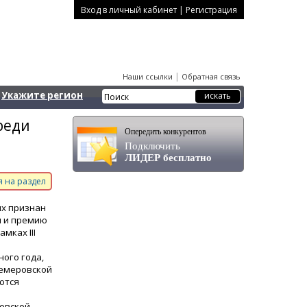
|
Вход в личный кабинет
Регистрация
|
Наши ссылки
Обратная связь
Укажите регион
реди
Опередить конкурентов
Подключить
ЛИДЕР бесплатно
 на раздел
их признан
м и премию
мках III
ого года,
Кемеровской
ются
овской