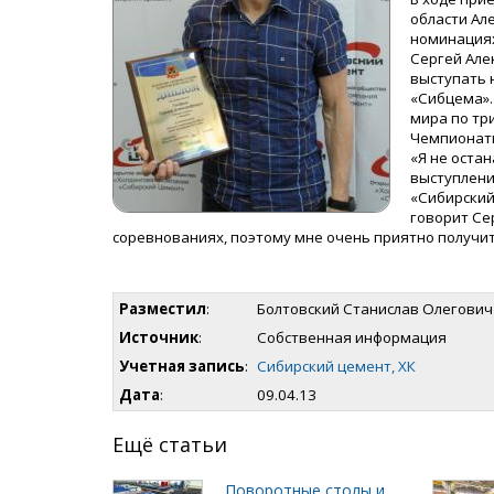
области Ал
номинациях
Сергей Але
выступать 
«Сибцема».
мира по тр
Чемпионаты 
«Я не оста
выступлени
«Сибирский
говорит Се
соревнованиях, поэтому мне очень приятно получит
Разместил
:
Болтовский Станислав Олегович
Источник
:
Собственная информация
Учетная запись
:
Сибирский цемент, ХК
Дата
:
09.04.13
Ещё статьи
Поворотные столы и