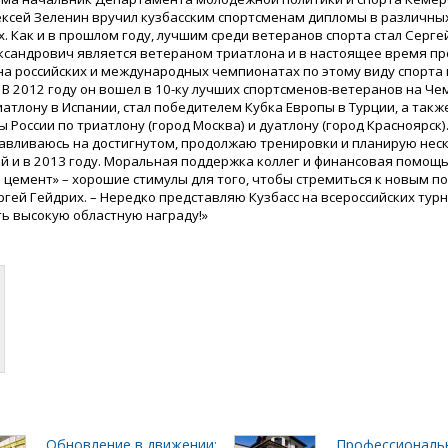
ексей Зеленин вручил кузбасским спортсменам дипломы в различны
. Как и в прошлом году, лучшим среди ветеранов спорта стал Серге
ксандрович является ветераном триатлона и в настоящее время п
на российских и международных чемпионатах по этому виду спорта
 В 2012 году он вошел в 10-ку лучших спортсменов-ветеранов на Ч
иатлону в Испании, стал победителем Кубка Европы в Турции, а такж
России по триатлону (город Москва) и дуатлону (город Красноярск)
навливаюсь на достигнутом, продолжаю тренировки и планирую нес
й и в 2013 году. Моральная поддержка коллег и финансовая помощь
 цемент» – хорошие стимулы для того, чтобы стремиться к новым по
ргей Гейдрих. – Нередко представляю Кузбасс на всероссийских тур
ь высокую областную награду!»
Обновление в движении:
Профессиональ