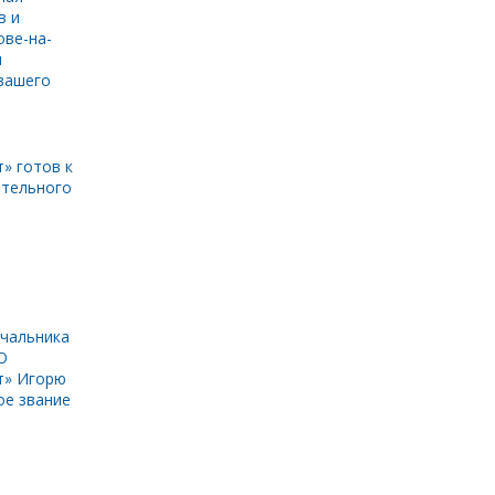
в и
ове-на-
и
вашего
» готов к
ительного
чальника
О
т» Игорю
ое звание