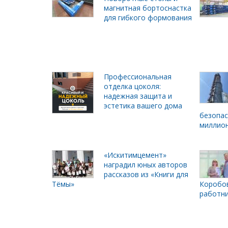
магнитная бортоснастка
для гибкого формования
Профессиональная
отделка цоколя:
надежная защита и
эстетика вашего дома
безопас
миллион
«Искитимцемент»
наградил юных авторов
рассказов из «Книги для
Тёмы»
Коробов
работни