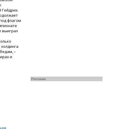
х
й Гейдрих.
родолжает
 под флагом
емпионате
е выиграл
.
колько
 холдинга
бедам, –
нирах и
Реклама
ная