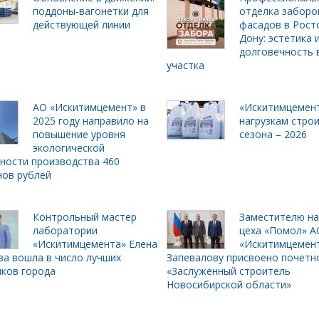
поддоны-вагонетки для
отделка заборо
действующей линии
фасадов в Рост
Дону: эстетика 
долговечность 
участка
АО «Искитимцемент» в
«Искитимцемент
2025 году направило на
нагрузкам стро
повышение уровня
сезона – 2026
экологической
ности производства 460
ов рублей
Контрольный мастер
Заместителю на
лаборатории
цеха «Помол» А
«Искитимцемента» Елена
«Искитимцемен
а вошла в число лучших
Запевалову присвоено почетн
ков города
«Заслуженный строитель
Новосибирской области»