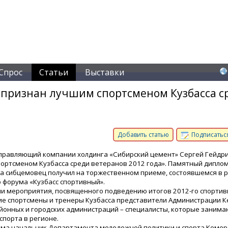
Спрос
Статьи
Выставки
 признан лучшим спортсменом Кузбасса с
Добавить статью
Подписаться
правляющий компании холдинга «Сибирский цемент» Сергей Гейдр
ортсменом Кузбасса среди ветеранов 2012 года». Памятный дипло
а сибцемовец получил на торжественном приеме, состоявшемся в ра
 форума «Кузбасс спортивный».
и мероприятия, посвященного подведению итогов 2012-го спортивн
ие спортсмены и тренеры Кузбасса представители Администрации 
айонных и городских администраций – специалисты, которые занима
спорта в регионе.
ема начальник Департамента молодежной политики и спорта Кемер