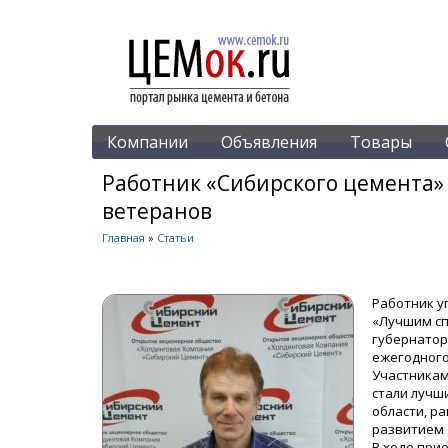
Компании
Объявления
Товары
Работник «Сибирского цемента»
ветеранов
Главная
»
Статьи
Работник у
«Лучшим сп
губернатор
ежегодного
Участникам
стали лучш
области, р
развитием 
В ходе при