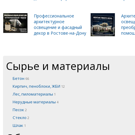
Профессиональное
Архит
архитектурное
освеще
освещение и фасадный
преобр
декор в Ростове-на-Дону
помощ
Сырье и материалы
Бетон
66
Кирпич, пеноблоки, ЖБИ
12
Лес, пиломатериалы
1
Нерудные материалы
4
Песок
2
Стекло
2
Шлак
1