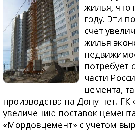
жилья, что
году. Эти п
счет увели
жилья экон
недвижимос
потребует 
части Росс
цемента, та
производства на Дону нет. ГК
увеличению поставок цемент
«Мордовцемент» с учетом выр