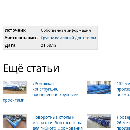
Источник
:
Собственная информация
Учетная запись
:
Группа компаний Донтехком
Дата
:
21.03.13
Ещё статьи
«Ромашка» –
135 м
конструкция,
произ
проверенная крупными
возмо
проектами
Поворотные столы и
Прове
магнитная бортоснастка
26-ме
для гибкого формования
произ