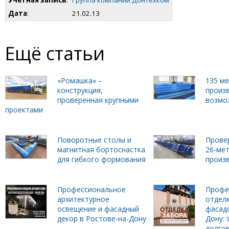
Учетная запись
:
Группа компаний Донтехком
Дата
:
21.02.13
Ещё статьи
«Ромашка» –
135 м
конструкция,
произ
проверенная крупными
возмо
проектами
Поворотные столы и
Прове
магнитная бортоснастка
26-ме
для гибкого формования
произ
Профессиональное
Профе
архитектурное
отделк
освещение и фасадный
фасадо
декор в Ростове-на-Дону
Дону: 
долго