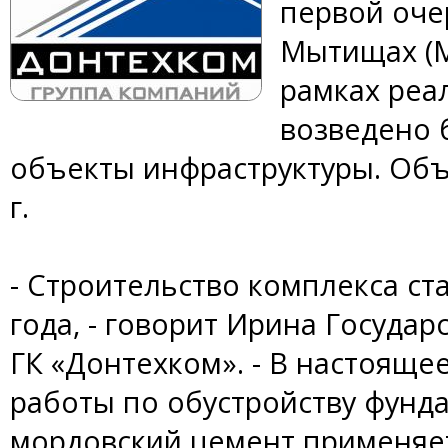
первой оче
Мытищах (М
рамках реа
возведено б
объекты инфраструктуры. Объе
г.
- Строительство комплекса ст
года, - говорит Ирина Госуда
ГК «Донтехком». - В настояще
работы по обустройству фунда
мордовский цемент применяет