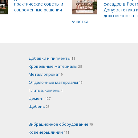
практические советы и
фасадов в Рост
современные решения
Дону: эстетика 
долговечность 
участка
Добавки и пигменты
11
Кровельные материалы
25
Металлопрокат
9
Отделочные материалы
19
Плитка, камень
4
Цемент
127
Щебень
28
Вибрационное оборудование
70
Ковейеры, линии
111