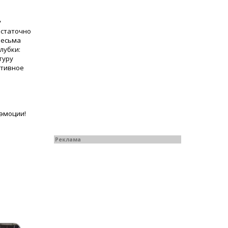
у
остаточно
весьма
лубки:
туру
ктивное
 эмоции!
Реклама