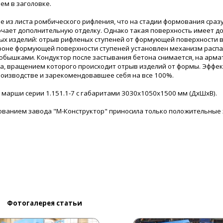
ем в заголовке.
е из листа ромбического рифления, что на стадии формования сраз
ючает дополнительную отделку. Однако такая поверхность имеет д
вых изделий: отрыв рифленых ступеней от формующей поверхности 
ороне формующей поверхности ступеней установлен механизм распа
бобышками. Кондуктор после застывания бетона снимается, на арма
та, вращением которого происходит отрыв изделий от формы. Эффе
оизводстве и зарекомендовавшее себя на все 100%.
марши серии 1.151.1-7 с габаритами 3030х1050х1500 мм (ДхШхВ).
дованием завода "М-Конструктор" приносила только положительные
Фотогалерея статьи