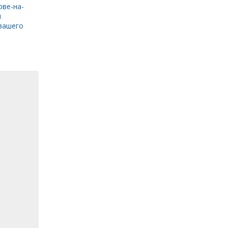
ове-на-
и
вашего