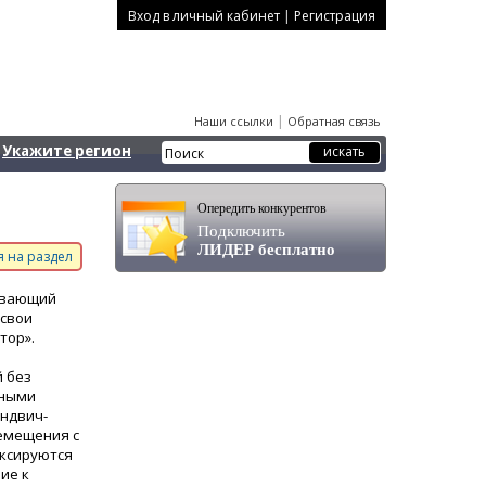
|
Вход в личный кабинет
Регистрация
|
Наши ссылки
Обратная связь
Укажите регион
Опередить конкурентов
Подключить
ЛИДЕР бесплатно
 на раздел
чивающий
 свои
тор».
 без
ьными
эндвич-
емещения с
иксируются
ие к