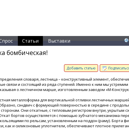
Спрос
Статьи
Выставки
ка бомбическая!
Добавить статью
Подписаться
определения словаря, лестница – конструктивный элемент, обеспе
ые связи и состоящий из ряда ступеней. Именно к ним мы устремим
сказывая о лестничном марше, изготовленным заводом «М-Конструк
стная металлоформа для вертикальной отливки лестничных маршей
Образно, сэндвич с формующей поверхностью в середине с продол
 сторонам. Они откатные, с тепловым регистром внутри, укрытым с
Откат бортов осуществляется с помощью зубчатого механизма пер
скользящими по рельсам, установленным на поддон (раму). Борта ф
и, как и силиконовые уплотнители, обеспечивают плотное прилеган