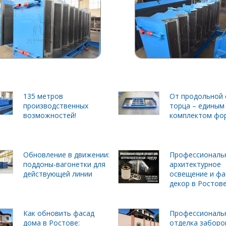
135 метров
От продольной 
производственных
торца – единым
возможностей!
комплектом фо
Обновление в движении:
Профессиональ
поддоны-вагонетки для
архитектурное
действующей линии
освещение и фа
декор в Ростов
Как обновить фасад
Профессиональ
дома в Ростове:
отделка заборо