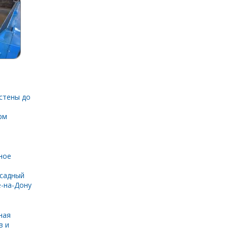
стены до
рм
ное
садный
е-на-Дону
ная
в и