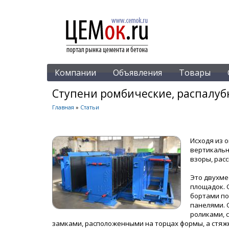
Компании
Объявления
Товары
Ступени ромбические, распалуб
Главная
»
Статьи
Исходя из 
вертикальн
взоры, рас
Это двухме
площадок. 
бортами по
панелями. 
роликами, 
замками, расположенными на торцах формы, а стяжк