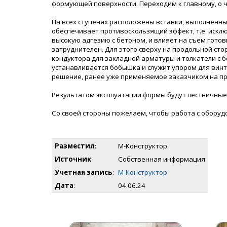
формующей поверхности. Переходим к главному, о ч
На всех ступенях расположены вставки, выполненны
обеспечивает противоскользящий эффект, т.е. искл
высокую адгезию с бетоном, и влияет на съем гото
затруднителен. Для этого сверху на продольной ст
кондуктора для закладной арматуры и толкатели с 
устанавливается бобышка и служит упором для вин
решение, ранее уже применяемое заказчиком на пр
Результатом эксплуатации формы будут лестничные 
Со своей стороны пожелаем, чтобы работа с обору
Разместил
:
М-Конструктор
Источник
:
Собственная информация
Учетная запись
:
М-Конструктор
Дата
:
04.06.24