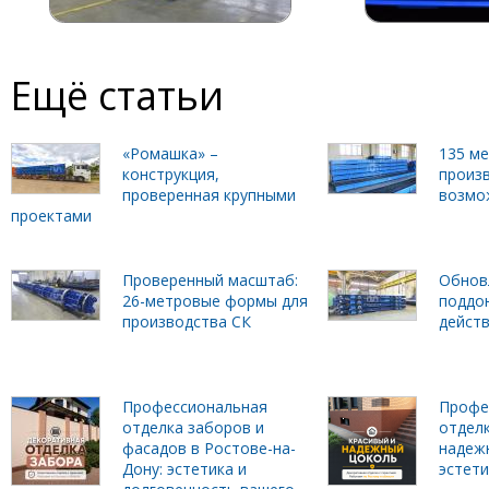
Ещё статьи
«Ромашка» –
135 м
конструкция,
произ
проверенная крупными
возмо
проектами
Проверенный масштаб:
Обнов
26-метровые формы для
поддо
производства СК
дейст
Профессиональная
Профе
отделка заборов и
отделк
фасадов в Ростове-на-
надеж
Дону: эстетика и
эстет