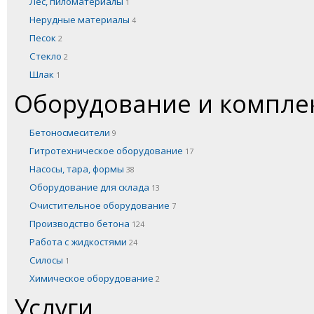
Лес, пиломатериалы
1
Нерудные материалы
4
Песок
2
Стекло
2
Шлак
1
Оборудование и компл
Бетоносмесители
9
Гитротехническое оборудование
17
Насосы, тара, формы
38
Оборудование для склада
13
Очистительное оборудование
7
Производство бетона
124
Работа с жидкостями
24
Силосы
1
Химическое оборудование
2
Услуги