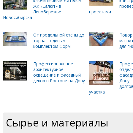
ключи первым жителям
констр
ЖК «Салют» в
прове
Левобережье
проектами
Новосибирска
От продольной стены до
Повор
торца – единым
магни
комплектом форм
для г
Профессиональное
Профе
архитектурное
отделк
освещение и фасадный
фасадо
декор в Ростове-на-Дону
Дону: 
долго
участка
Сырье и материалы