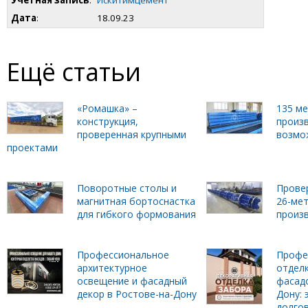
Учетная запись
:
Искитимцемент
Дата
:
18.09.23
Ещё статьи
«Ромашка» –
135 м
конструкция,
произ
проверенная крупными
возмо
проектами
Поворотные столы и
Прове
магнитная бортоснастка
26-ме
для гибкого формования
произ
Профессиональное
Профе
архитектурное
отделк
освещение и фасадный
фасадо
декор в Ростове-на-Дону
Дону: 
долго