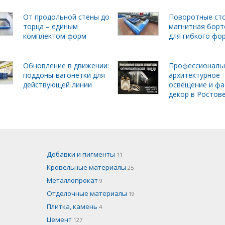
От продольной стены до
Поворотные ст
торца – единым
магнитная борт
комплектом форм
для гибкого фо
Обновление в движении:
Профессиональ
поддоны-вагонетки для
архитектурное
действующей линии
освещение и фа
декор в Ростов
Добавки и пигменты
11
Кровельные материалы
25
Металлопрокат
9
Отделочные материалы
19
Плитка, камень
4
Цемент
127