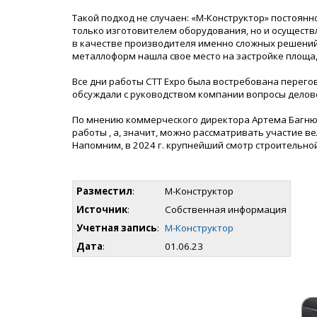
Такой подход не случаен: «М-Конструктор» постоян
только изготовителем оборудования, но и осуществ
в качестве производителя именно сложных решений
металлоформ нашла свое место на застройке площа
Все дни работы CTT Expo была востребована перего
обсуждали с руководством компании вопросы делов
По мнению коммерческого директора Артема Багнюк
работы , а, значит, можно рассматривать участие 
Напомним, в 2024 г. крупнейший смотр строительной 
Разместил
:
М-Конструктор
Источник
:
Собственная информация
Учетная запись
:
М-Конструктор
Дата
:
01.06.23