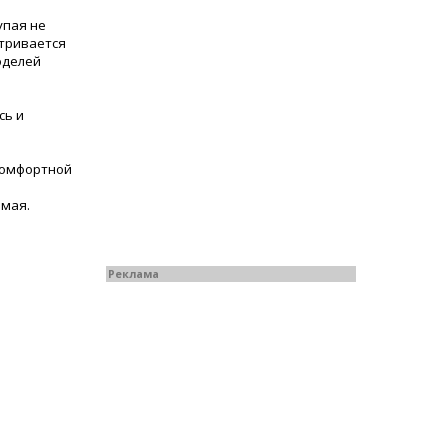
упая не
атривается
оделей
сь и
комфортной
 мая.
Реклама