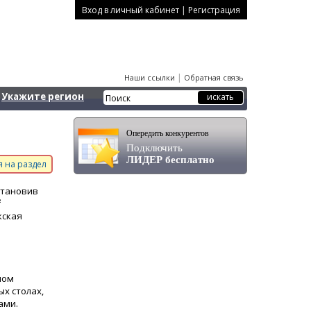
|
Вход в личный кабинет
Регистрация
|
Наши ссылки
Обратная связь
Укажите регион
Опередить конкурентов
Подключить
ЛИДЕР бесплатно
 на раздел
становив
²
кская
ном
ых столах,
ами.