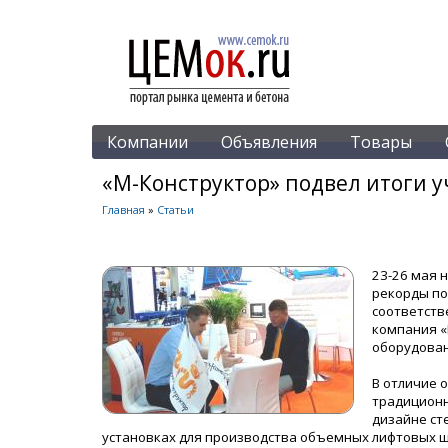
Компании
Объявления
Товары
«М-Конструктор» подвел итоги у
Главная
»
Статьи
23-26 мая 
рекорды по
соответств
компания «
оборудован
В отличие 
традиционн
дизайне ст
установках для производства объемных лифтовых ш