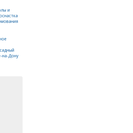
олы и
оснастка
рмования
ное
садный
е-на-Дону