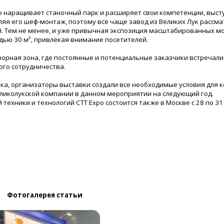
но наращивает станочный парк и расширяет свои компетенции, выст
ляя его шеф-монтаж, поэтому все чаще завод из Великих Лук рассм
. Тем не менее, и уже привычная экспозиция масштабированных м
дью 30 м², привлекая внимание посетителей.
ворная зона, где постоянные и потенциальные заказчики встречали
ого сотрудничества.
а, организаторы выставки создали все необходимые условия для 
великолукской компании в данном мероприятии на следующий год.
техники и технологий CTT Expo состоится также в Москве с 28 по 31
Фотогалерея статьи