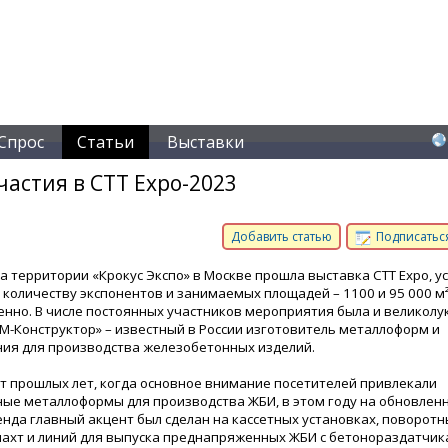
Спрос
Статьи
Выставки
частия в CTT Expo-2023
Добавить статью
Подписаться
на территории «Крокус Экспо» в Москве прошла выставка CTT Expo, у
 количеству экспонентов и занимаемых площадей – 1100 и 95 000 м
енно. В числе постоянных участников мероприятия была и великолу
М-Конструктор» – известный в России изготовитель металлоформ и
ия для производства железобетонных изделий.
от прошлых лет, когда основное внимание посетителей привлекали
ые металлоформы для производства ЖБИ, в этом году на обновлен
енда главный акцент был сделан на кассетных установках, поворотн
ахт и линий для выпуска преднапряженных ЖБИ с бетонораздатчик