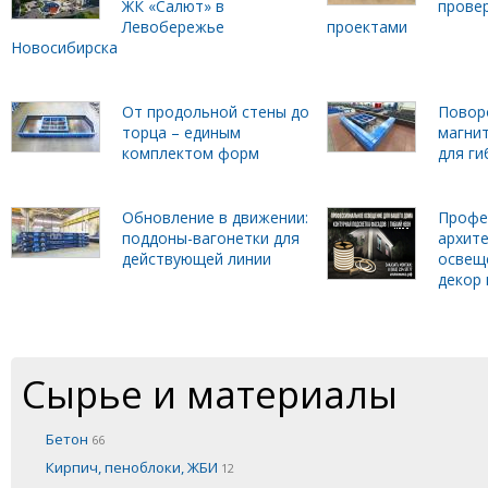
ЖК «Салют» в
прове
Левобережье
проектами
Новосибирска
От продольной стены до
Повор
торца – единым
магни
комплектом форм
для г
Обновление в движении:
Профе
поддоны-вагонетки для
архит
действующей линии
освещ
декор 
Сырье и материалы
Бетон
66
Кирпич, пеноблоки, ЖБИ
12