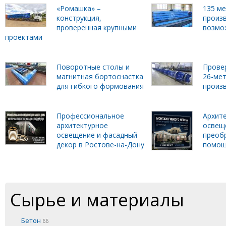
«Ромашка» –
135 м
конструкция,
произ
проверенная крупными
возмо
проектами
Поворотные столы и
Прове
магнитная бортоснастка
26-ме
для гибкого формования
произ
Профессиональное
Архит
архитектурное
освеще
освещение и фасадный
преобр
декор в Ростове-на-Дону
помощ
Сырье и материалы
Бетон
66