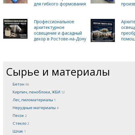
для гибкого формования
произ
Профессиональное
Архит
архитектурное
освеще
освещение и фасадный
преобр
декор в Ростове-на-Дону
помощ
Сырье и материалы
Бетон
66
Кирпич, пеноблоки, ЖБИ
12
Лес, пиломатериалы
1
Нерудные материалы
4
Песок
2
Стекло
2
Шлак
1