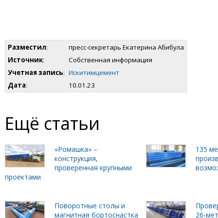
Разместил
:
пресс-секретарь Екатерина Абибула
Источник
:
Собственная информация
Учетная запись
:
Искитимцемент
Дата
:
10.01.23
Ещё статьи
«Ромашка» –
135 м
конструкция,
произ
проверенная крупными
возмо
проектами
Поворотные столы и
Прове
магнитная бортоснастка
26-ме