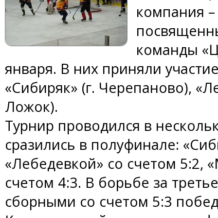
компания –
посвященны
команды «Ц
января. В них приняли участи
«Сибиряк» (г. Черепаново), «Л
Ложок).
Турнир проводился в несколь
сразились в полуфинале: «Сиб
«Лебедевкой» со счетом 5:2, 
счетом 4:3. В борьбе за трет
сборными со счетом 5:3 побе