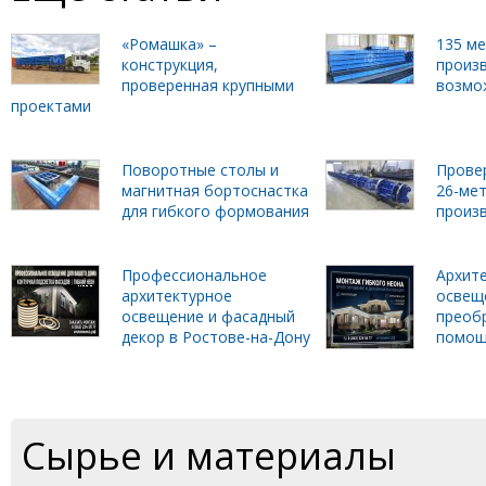
«Ромашка» –
135 м
конструкция,
произ
проверенная крупными
возмо
проектами
Поворотные столы и
Прове
магнитная бортоснастка
26-ме
для гибкого формования
произ
Профессиональное
Архит
архитектурное
освеще
освещение и фасадный
преобр
декор в Ростове-на-Дону
помощ
Сырье и материалы