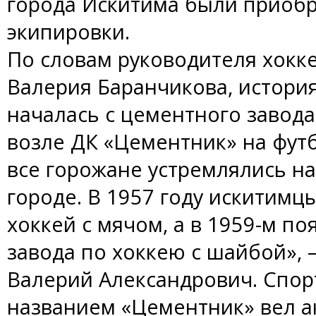
города Искитима были приоб
экипировки.
По словам руководителя хокк
Валерия Баранчикова, истори
началась с цементного завода.
возле ДК «Цементник» на фут
все горожане устремлялись на
городе. В 1957 году искитимц
хоккей с мячом, а в 1959-м п
завода по хоккею с шайбой»,
Валерий Александрович. Спор
названием «Цементник» вел а