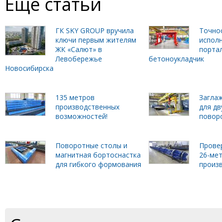
Ещё статьи
ГК SKY GROUP вручила
Точно
ключи первым жителям
исполн
ЖК «Салют» в
порта
Левобережье
бетоноукладчик
Новосибирска
135 метров
Загла
производственных
для дв
возможностей!
повор
Поворотные столы и
Прове
магнитная бортоснастка
26-ме
для гибкого формования
произ