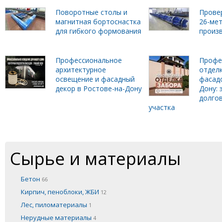
Поворотные столы и
Прове
магнитная бортоснастка
26-ме
для гибкого формования
произ
Профессиональное
Профе
архитектурное
отделк
освещение и фасадный
фасадо
декор в Ростове-на-Дону
Дону: 
долго
участка
Сырье и материалы
Бетон
66
Кирпич, пеноблоки, ЖБИ
12
Лес, пиломатериалы
1
Нерудные материалы
4