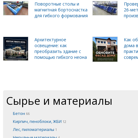
Поворотные столы и
Прове
магнитная бортоснастка
26-ме
для гибкого формования
произ
Архитектурное
Как о
освещение: как
дома в
преобразить здание с
практи
помощью гибкого неона
совре
Сырье и материалы
Бетон
66
Кирпич, пеноблоки, ЖБИ
12
Лес, пиломатериалы
1
Нерудные материалы
4