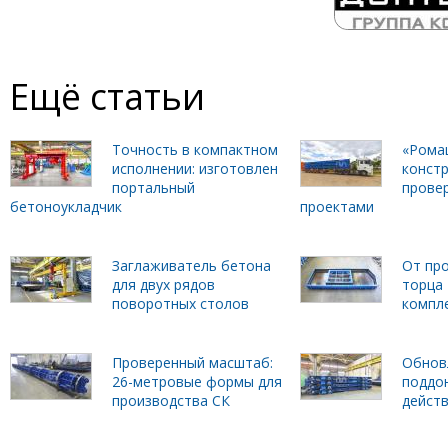
Ещё статьи
Точность в компактном
«Рома
исполнении: изготовлен
констр
портальный
прове
бетоноукладчик
проектами
Заглаживатель бетона
От пр
для двух рядов
торца
поворотных столов
компл
Проверенный масштаб:
Обнов
26-метровые формы для
поддо
производства СК
дейст