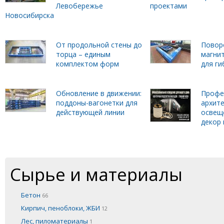
Левобережье
проектами
Новосибирска
От продольной стены до
Повор
торца – единым
магни
комплектом форм
для г
Обновление в движении:
Профе
поддоны-вагонетки для
архит
действующей линии
освещ
декор 
Сырье и материалы
Бетон
66
Кирпич, пеноблоки, ЖБИ
12
Лес, пиломатериалы
1