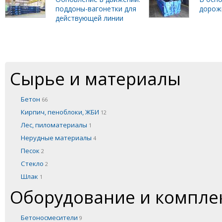
поддоны-вагонетки для
дорож
действующей линии
Сырье и материалы
Бетон
66
Кирпич, пеноблоки, ЖБИ
12
Лес, пиломатериалы
1
Нерудные материалы
4
Песок
2
Стекло
2
Шлак
1
Оборудование и компл
Бетоносмесители
9