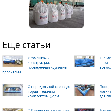
Ещё статьи
«Ромашка» –
135 м
конструкция,
произ
проверенная крупными
возмо
проектами
От продольной стены до
Повор
торца – единым
магни
комплектом форм
для г
Обновление в движении:
В осно