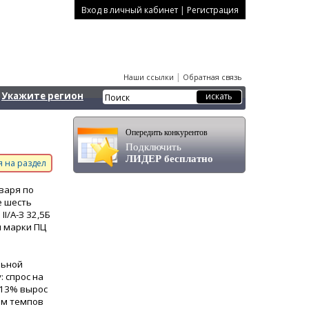
|
Вход в личный кабинет
Регистрация
|
Наши ссылки
Обратная связь
Укажите регион
Опередить конкурентов
Подключить
ЛИДЕР бесплатно
 на раздел
варя по
е шесть
I/А-З 32,5Б
нн марки ПЦ
льной
 спрос на
 13% вырос
ем темпов