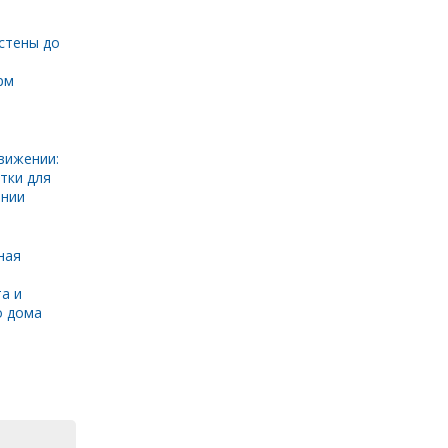
стены до
рм
вижении:
тки для
инии
ная
а и
о дома