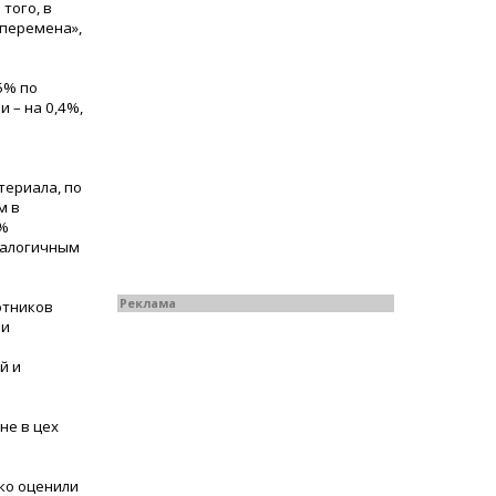
того, в
 перемена»,
5% по
 – на 0,4%,
териала, по
м в
4%
аналогичным
Реклама
отников
ии
й и
не в цех
ко оценили