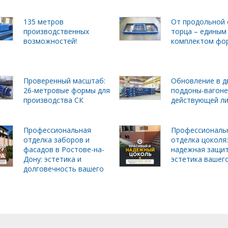
135 метров
От продольной 
производственных
торца – единым
возможностей!
комплектом фо
Проверенный масштаб:
Обновление в д
26-метровые формы для
поддоны-вагоне
производства СК
действующей л
Профессиональная
Профессиональ
отделка заборов и
отделка цоколя:
фасадов в Ростове-на-
надежная защит
Дону: эстетика и
эстетика вашег
долговечность вашего