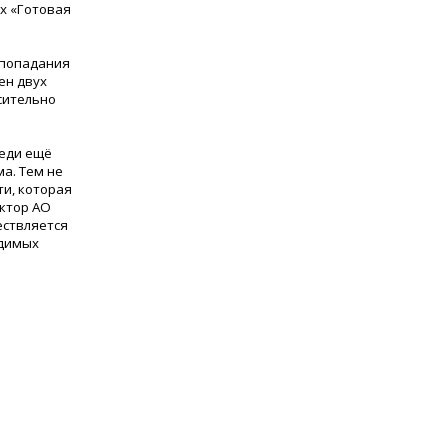
ех «Готовая
 попадания
ен двух
сительно
реди ещё
а. Тем не
и, которая
ектор АО
ествляется
одимых