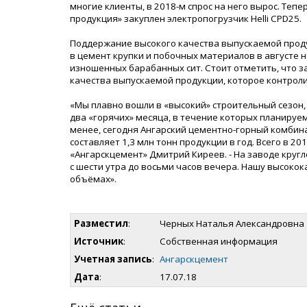
многие клиенты, в 2018-м спрос на него вырос. Теп
продукция» закуплен электропогрузчик Helli CPD25.
Поддержание высокого качества выпускаемой проду
в цемент крупки и побочных материалов в августе 
изношенных барабанных сит. Стоит отметить, что з
качества выпускаемой продукции, которое контрол
«Мы плавно вошли в «высокий» строительный сезон,
два «горячих» месяца, в течение которых планируем
менее, сегодня Ангарский цементно-горный комбин
составляет 1,3 млн тонн продукции в год. Всего в 2
«Ангарскцемент» Дмитрий Киреев. - На заводе круг
с шести утра до восьми часов вечера. Нашу высоко
объёмах».
Разместил
:
Черных Наталья Александровна
Источник
:
Собственная информация
Учетная запись
:
Ангарскцемент
Дата
:
17.07.18