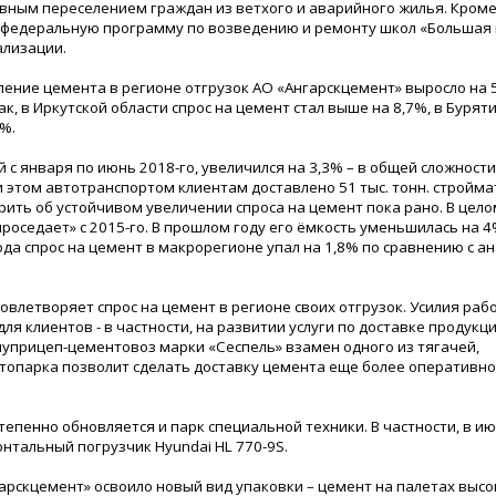
ивным переселением граждан из ветхого и аварийного жилья. Кроме 
 федеральную программу по возведению и ремонту школ «Большая
ализации.
бление цемента в регионе отгрузок АО «Ангарскцемент» выросло на 
, в Иркутской области спрос на цемент стал выше на 8,7%, в Бурятии
%.
с января по июнь 2018-го, увеличился на 3,3% – в общей сложности
 этом автотранспортом клиентам доставлено 51 тыс. тонн. стройма
орить об устойчивом увеличении спроса на цемент пока рано. В цело
оседает» с 2015-го. В прошлом году его ёмкость уменьшилась на 
ода спрос на цемент в макрорегионе упал на 1,8% по сравнению с 
влетворяет спрос на цемент в регионе своих отгрузок. Усилия раб
я клиентов - в частности, на развитии услуги по доставке продукц
луприцеп-цементовоз марки «Сеспель» взамен одного из тягачей,
топарка позволит сделать доставку цемента еще более оперативно
пенно обновляется и парк специальной техники. В частности, в ию
тальный погрузчик Hyundai HL 770-9S.
арскцемент» освоило новый вид упаковки – цемент на палетах высо