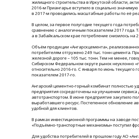
жилищного строительства в Иркутской области, акт
2016-м Приангарье вступило в социально значимую
в 2017-м проводились масштабные работы по её ре
В целом, за первое полугодие текущего года потре
сравнению с аналогичным показателем 2017 года. Так
а в Забайкальском крае потребление снизилось на 2
Объём продукции «Ангарскцемента», реализованной 
потребителям отгружено 249 тыс. тонн цемента. При
железной дороге – 105 тыс. тонн. Тем не менее, гов
Сибирском Федеральном округе рынок неуклонно «пр
относительно 2016-го. С января по июнь текущего г
показателем 2017-го.
Ангарский цементно-горный комбинат полностью удо
предприятия сосредоточены на улучшении сервиса дл
автотранспортом. В июне предприятие закупило по
выработавшего ресурс. Постепенное обновление ав
удобной для клиентов.
В рамках инвестиционной программы на заводе посте
«Подъёмно-транспортные механизмы» поступил фрон
Для удобства потребителей в прошлом году АО «Анг