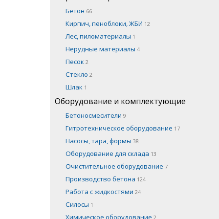
Бетон
66
Кирпич, пеноблоки, ЖБИ
12
Лес, пиломатериалы
1
Нерудные материалы
4
Песок
2
Стекло
2
Шлак
1
Оборудование и комплектующие
Бетоносмесители
9
Гитротехническое оборудование
17
Насосы, тара, формы
38
Оборудование для склада
13
Очистительное оборудование
7
Производство бетона
124
Работа с жидкостями
24
Силосы
1
Химическое оборудование
2