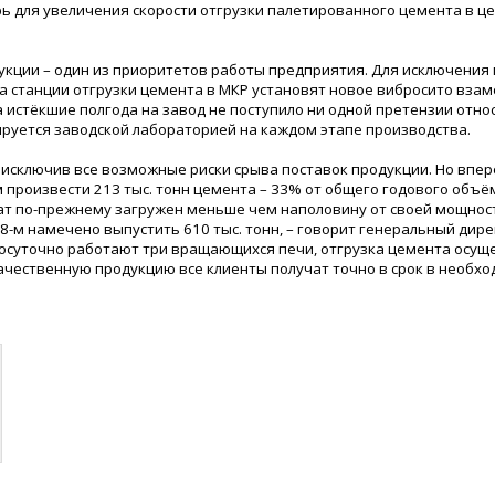
ерь для увеличения скорости отгрузки палетированного цемента в ц
кции – один из приоритетов работы предприятия. Для исключения
на станции отгрузки цемента в МКР установят новое вибросито взам
а истёкшие полгода на завод не поступило ни одной претензии отно
ируется заводской лабораторией на каждом этапе производства.
 исключив все возможные риски срыва поставок продукции. Но впе
 произвести 213 тыс. тонн цемента – 33% от общего годового объём
ат по-прежнему загружен меньше чем наполовину от своей мощност
018-м намечено выпустить 610 тыс. тонн, – говорит генеральный дир
лосуточно работают три вращающихся печи, отгрузка цемента осущ
качественную продукцию все клиенты получат точно в срок в необх