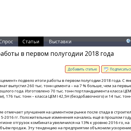
Спрос
Статьи
Выставки
аботы в первом полугодии 2018 года
Добавить статью
Подписаться
кцемент» подвело итоги работы в первом полугодии 2018 года. С ян
нат выпустил 260 тыс. тонн цемента – на 7 % больше, чем за первы
шлого года. Изготовлено 70 тыс. тонн портландцемента класса ЦЕМ I
и), 176 тыс. тонн – класса ЦЕМ I 42,5Н (бездобавочного) и 14 тыс. то
е отмечает улучшения на цементном рынке после спада в строите
15-2016 гг. Положительные изменения начались ещё в прошлом году:
егионе отгрузок комбината увеличился на 13% к уровню 2016-го, на
объём продаж. Эту тенденцию на предприятии объяснили ускорени