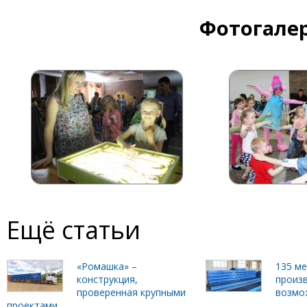
Фотогалер
Ещё статьи
«Ромашка» –
135 м
конструкция,
произ
проверенная крупными
возмо
проектами