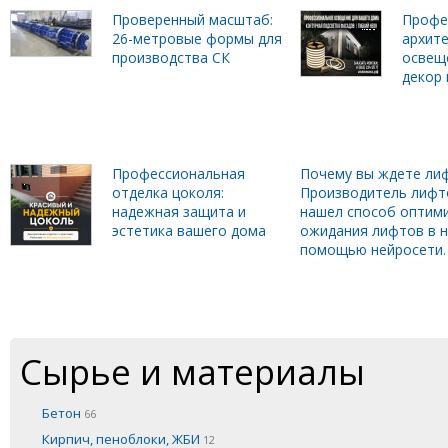
Проверенный масштаб:
Профе
26-метровые формы для
архит
производства СК
освещ
декор 
Профессиональная
Почему вы ждете лиф
отделка цоколя:
Производитель лифт
надежная защита и
нашел способ оптим
эстетика вашего дома
ожидания лифтов в н
помощью нейросети.
Сырье и материалы
Бетон
66
Кирпич, пеноблоки, ЖБИ
12