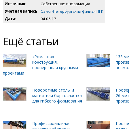
Источник
:
Собственная информация
Учетная запись
:
Санкт-Петербургский филиал ПГК
Дата
:
04.05.17
Ещё статьи
«Ромашка» –
135 м
конструкция,
произ
проверенная крупными
возмо
проектами
Поворотные столы и
Прове
магнитная бортоснастка
26-ме
для гибкого формования
произ
Профессиональная
Профе
отделка заборов и
отделк