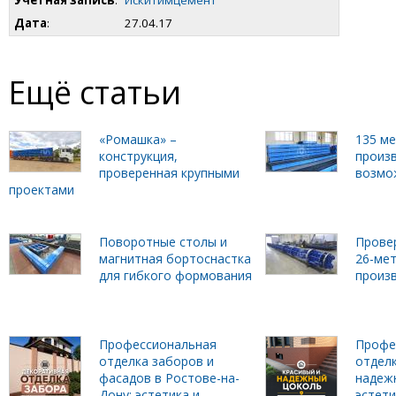
Учетная запись
:
Искитимцемент
Дата
:
27.04.17
Ещё статьи
«Ромашка» –
135 м
конструкция,
произ
проверенная крупными
возмо
проектами
Поворотные столы и
Прове
магнитная бортоснастка
26-ме
для гибкого формования
произ
Профессиональная
Профе
отделка заборов и
отделк
фасадов в Ростове-на-
надеж
Дону: эстетика и
эстет