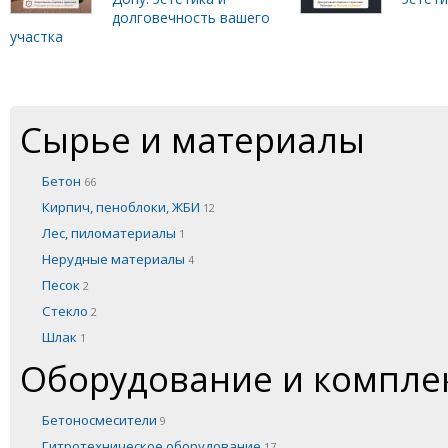
долговечность вашего
участка
Сырье и материалы
Бетон
66
Кирпич, пеноблоки, ЖБИ
12
Лес, пиломатериалы
1
Нерудные материалы
4
Песок
2
Стекло
2
Шлак
1
Оборудование и компл
Бетоносмесители
9
Гитротехническое оборудование
17