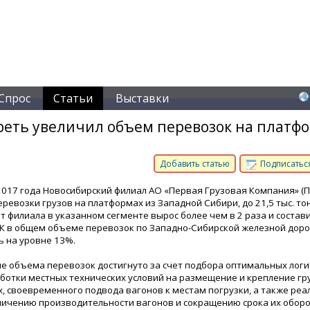
Спрос
Статьи
Выставки
реть увеличил объем перевозок на платф
Добавить статью
Подписаться
2017 года Новосибирский филиал АО «Первая Грузовая Компания» (П
ревозки грузов на платформах из Западной Сибири, до 21,5 тыс. то
 филиала в указанном сегменте вырос более чем в 2 раза и состави
ГК в общем объеме перевозок по Западно-Сибирской железной доро
ь на уровне 13%.
е объема перевозок достигнуто за счет подбора оптимальных логи
аботки местных технических условий на размещение и крепление гр
, своевременного подвода вагонов к местам погрузки, а также реа
личению производительности вагонов и сокращению срока их оборот