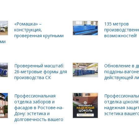
«Ромашка» –
135 метров
конструкция,
производствен
проверенная крупными
возможностей!
ами
Проверенный масштаб:
Обновление в д
26-метровые формы для
поддоны-вагоне
производства СК
действующей л
Профессиональная
Профессиональ
отделка заборов и
отделка цоколя:
фасадов в Ростове-на-
надежная защит
Дону: эстетика и
эстетика вашег
долговечность вашего