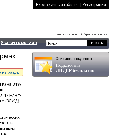
|
Вход в личный кабинет
Регистрация
|
Наши ссылки
Обратная связь
Укажите регион
ормах
Опередить конкурентов
Подключить
ЛИДЕР бесплатно
 на раздел
ГК) на 31%
нн.
л 47 млн т-
ге (ЗСЖД)
стических
узов на
лизации
а», –