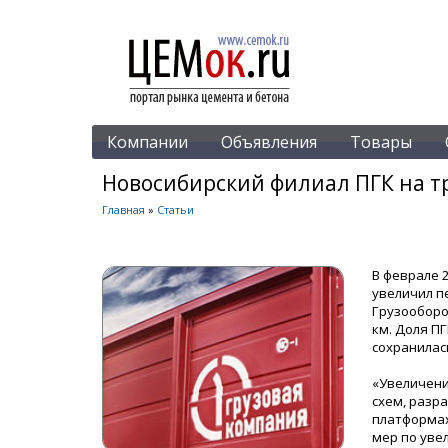
Компании
Объявления
Товары
Новосибирский филиал ПГК на т
Главная
»
Статьи
В феврале 
увеличил пе
Грузооборот
км. Доля П
сохранилас
«Увеличени
схем, разр
платформах
мер по уве