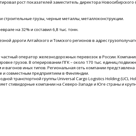
ировал рост показателей заместитель директора Новосибирского 
и строительные грузы, черные металлы, металлоконструкции.
еврале на 32% и составил 6,8 тыс. тонн.
езной дороги Алтайского и Томского регионов в адрес грузополучат
й частный оператор железнодорожных перевозок в России. Компани
ровке грузов. В оперировании ПГК – около 170 тыс. единиц подвиж
рм и вагонов иных типов. Региональная сеть компании представлен
ане и совместным предприятием в Финляндии.
й транспортной группы Universal Cargo Logistics Holding (UCL Hol
яет стивидорные компании на Северо-Западе и Юге страны и круп