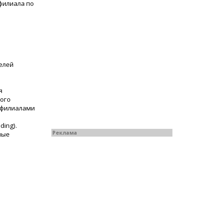
филиала по
елей
я
ного
а филиалами
ding).
Реклама
ные