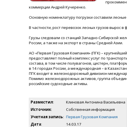
прокоммент
коммерции Андрей Кучеренко.
Основную номенклатуру погрузки составили лесные 
В частности, рост перевозок лесных грузов вырос в ф
Грузы следовали со станций Западно-Сибирской жел
России, а также на экспорт в страны Средней Азии.
АО «Первая Грузовая Компания» (ПГК) – крупнейши
предоставляет полный комплекс услуг по транспорти
состава, в том числе полувагонов, цистерн, платфо
в 14 городах России, а международная – в Казахст
ПГК входит в железнодорожный дивизион международно
Помимо железнодорожных активов, группа объедин
российские судоходные активы.
Разместил
:
Клиновая Антонина Васильевна
Источник
:
Собственная информация
Учетная запись
:
Первая Грузовая Компания
Дата
:
14.03.17