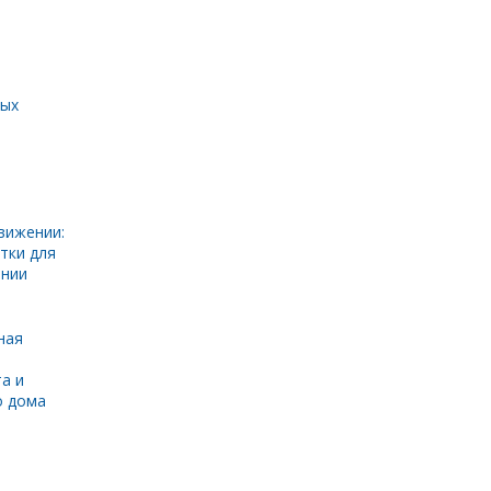
ных
вижении:
тки для
инии
ная
а и
о дома