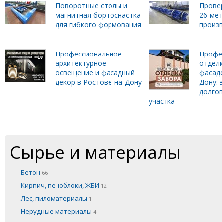
Поворотные столы и
Прове
магнитная бортоснастка
26-ме
для гибкого формования
произ
Профессиональное
Профе
архитектурное
отделк
освещение и фасадный
фасадо
декор в Ростове-на-Дону
Дону: 
долго
участка
Сырье и материалы
Бетон
66
Кирпич, пеноблоки, ЖБИ
12
Лес, пиломатериалы
1
Нерудные материалы
4