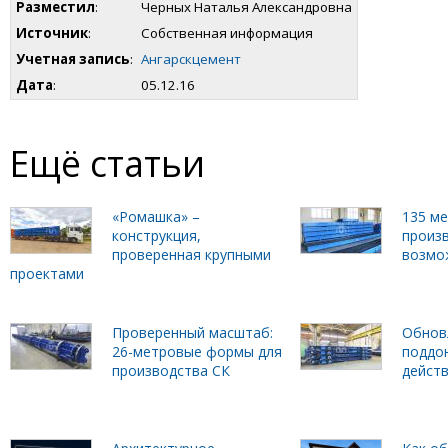
Разместил
:
Черных Наталья Александровна
Источник
:
Собственная информация
Учетная запись
:
Ангарскцемент
Дата
:
05.12.16
Ещё статьи
«Ромашка» –
135 м
конструкция,
произ
проверенная крупными
возмо
проектами
Проверенный масштаб:
Обнов
26-метровые формы для
поддо
производства СК
дейст