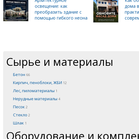
Архитектурное
Как о
освещение: как
дома в
преобразить здание с
практи
помощью гибкого неона
совре
Сырье и материалы
Бетон
66
Кирпич, пеноблоки, ЖБИ
12
Лес, пиломатериалы
1
Нерудные материалы
4
Песок
2
Стекло
2
Шлак
1
Оборудование и компл