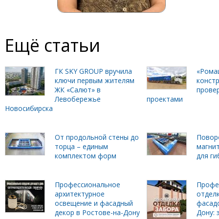
Ещё статьи
ГК SKY GROUP вручила
«Рома
ключи первым жителям
констр
ЖК «Салют» в
прове
Левобережье
проектами
Новосибирска
От продольной стены до
Повор
торца – единым
магни
комплектом форм
для г
Профессиональное
Профе
архитектурное
отделк
освещение и фасадный
фасадо
декор в Ростове-на-Дону
Дону: 