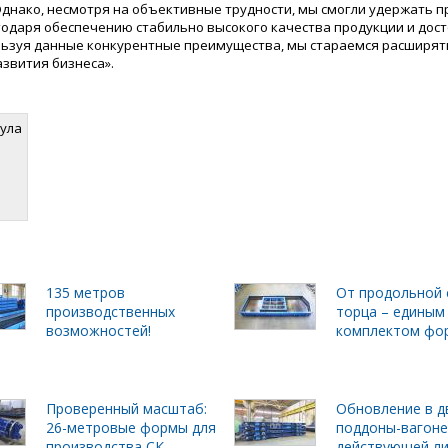
Однако, несмотря на объективные трудности, мы смогли удержать 
годаря обеспечению стабильно высокого качества продукции и дос
льзуя данные конкурентные преимущества, мы стараемся расширят
звития бизнеса».
була
135 метров
От продольной 
производственных
торца – единым
возможностей!
комплектом фо
Проверенный масштаб:
Обновление в д
26-метровые формы для
поддоны-вагоне
производства СК
действующей л