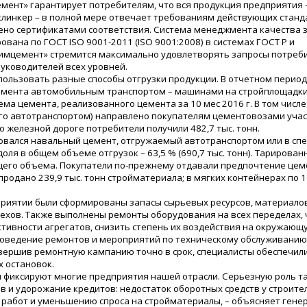
мент» гарантирует потребителям, что вся продукция предприятия 
клинкер – в полной мере отвечает требованиям действующих станд
но сертификатами соответствия. Система менеджмента качества 
ована по ГОСТ ISO 9001-2011 (ISO 9001:2008) в системах ГОСТ Р и
тимцемент» стремится максимально удовлетворять запросы потреб
уководителей всех уровней.
пользовать разные способы отгрузки продукции. В отчетном перио
 цемента автомобильным транспортом – машинами на стройплощадк
ёма цемента, реализованного цемента за 10 мес 2016 г. В том числе 
ого автотранспортом) направлено покупателям цементовозами уча
 железной дороге потребители получили 482,7 тыс. тонн.
овался навальный цемент, отгружаемый автотранспортом или в сп
оля в общем объеме отгрузок – 63,5 % (690,7 тыс. тонн). Тарирован
общего объема. Покупатели по-прежнему отдавали предпочтение цем
родано 239,9 тыс. тонн стройматериала; в мягких контейнерах по 1
приятии были сформированы запасы сырьевых ресурсов, материалов
хов. Также выполнены ремонты оборудования на всех переделах, 
ивности агрегатов, снизить степень их воздействия на окружающу
проведение ремонтов и мероприятий по техническому обслуживанию
авершив ремонтную кампанию точно в срок, специалисты обеспечил
х остановок.
 фиксируют многие предприятия нашей отрасли. Серьезную роль т
в и удорожание кредитов: недостаток оборотных средств у строите
работ и уменьшению спроса на стройматериалы, – объясняет гене