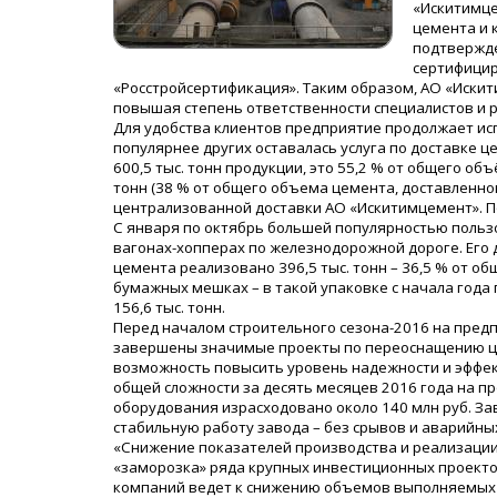
«Искитимце
цемента и 
подтвержде
сертифицир
«Росстройсертификация». Таким образом, АО «Иски
повышая степень ответственности специалистов и р
Для удобства клиентов предприятие продолжает ис
популярнее других оставалась услуга по доставке
600,5 тыс. тонн продукции, это 55,2 % от общего объ
тонн (38 % от общего объема цемента, доставленн
централизованной доставки АО «Искитимцемент». По
С января по октябрь большей популярностью польз
вагонах-хопперах по железнодорожной дороге. Его д
цемента реализовано 396,5 тыс. тонн – 36,5 % от 
бумажных мешках – в такой упаковке с начала года п
156,6 тыс. тонн.
Перед началом строительного сезона-2016 на пред
завершены значимые проекты по переоснащению це
возможность повысить уровень надежности и эффект
общей сложности за десять месяцев 2016 года на 
оборудования израсходовано около 140 млн руб. З
стабильную работу завода – без срывов и аварийны
«Снижение показателей производства и реализации
«заморозка» ряда крупных инвестиционных проекто
компаний ведет к снижению объемов выполняемых 