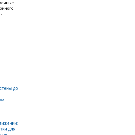
прочные
тойного
ь
стены до
рм
вижении:
тки для
инии