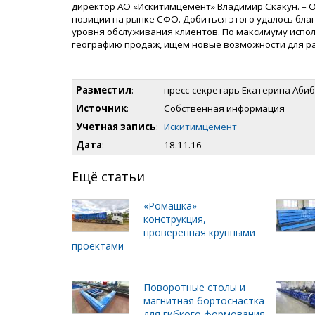
директор АО «Искитимцемент» Владимир Скакун. – 
позиции на рынке СФО. Добиться этого удалось бла
уровня обслуживания клиентов. По максимуму испо
географию продаж, ищем новые возможности для ра
Разместил
:
пресс-секретарь Екатерина Аби
Источник
:
Собственная информация
Учетная запись
:
Искитимцемент
Дата
:
18.11.16
Ещё статьи
«Ромашка» –
конструкция,
проверенная крупными
проектами
Поворотные столы и
магнитная бортоснастка
для гибкого формования