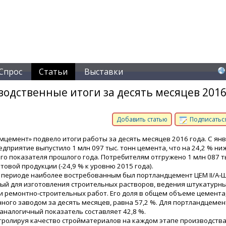
Спрос
Статьи
Выставки
одственные итоги за десять месяцев 2016
Добавить статью
Подписаться
мцемент» подвело итоги работы за десять месяцев 2016 года. С ян
едприятие выпустило 1 млн 097 тыс. тонн цемента, что на 24,2 % ни
го показателя прошлого года. Потребителям отгружено 1 млн 087 т
отовой продукции (-24,9 % к уровню 2015 года).
 периоде наиболее востребованным был портландцемент ЦЕМ II/А-Ш
й для изготовления строительных растворов, ведения штукатурны
и ремонтно-строительных работ. Его доля в общем объеме цемента
ного заводом за десять месяцев, равна 57,2 %. Для портландцемен
 аналогичный показатель составляет 42,8 %.
тролируя качество стройматериалов на каждом этапе производства