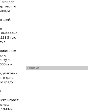
– 8 видов
артов, что
завода
ителей,
де
и вывезено
228,5 тыс.
стка
ециальных
ного
енту в
000 кг –
Реклама
, упаковки,
что дало
ю среду. В
и
акже играет
льных
ральный