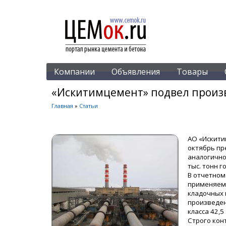
Компании
Объявления
Товары
«Искитимцемент» подвел произв
Главная
»
Статьи
АО «Искити
октябрь пр
аналогично
тыс. тонн г
В отчетном
применяемы
кладочных 
произведен
класса 42,5
Строго кон