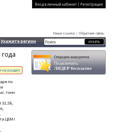
|
Вход в личный кабинет
Регистрация
|
Наши ссылки
Обратная связь
Укажите регион
 года
Опередить конкурентов
Подключить
ЛИДЕР бесплатно
 на раздел
варя по
же
ыс. тонн
 32,5Б,
х,
,
та ЦЕМ I
,