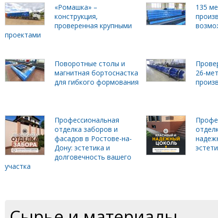
«Ромашка» –
135 м
конструкция,
произ
проверенная крупными
возмо
проектами
Поворотные столы и
Прове
магнитная бортоснастка
26-ме
для гибкого формования
произ
Профессиональная
Профе
отделка заборов и
отделк
фасадов в Ростове-на-
надеж
Дону: эстетика и
эстет
долговечность вашего
участка
Сырье и материалы