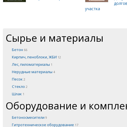
долго
участка
Сырье и материалы
Бетон
66
Кирпич, пеноблоки, ЖБИ
12
Лес, пиломатериалы
1
Нерудные материалы
4
Песок
2
Стекло
2
Шлак
1
Оборудование и компл
Бетоносмесители
9
Гитротехническое оборудование
17