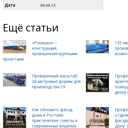
Дата
:
06.06.12
Ещё статьи
«Ромашка» –
135 м
конструкция,
произ
проверенная крупными
возмо
проектами
Проверенный масштаб:
Профе
26-метровые формы для
архит
производства СК
освещ
декор 
Как обновить фасад
Профе
дома в Ростове:
отделк
практические советы и
фасадо
современные решения
Дону: 