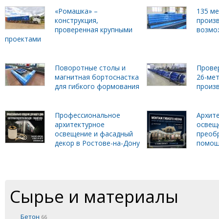
«Ромашка» –
135 м
конструкция,
произ
проверенная крупными
возмо
проектами
Поворотные столы и
Прове
магнитная бортоснастка
26-ме
для гибкого формования
произ
Профессиональное
Архит
архитектурное
освеще
освещение и фасадный
преобр
декор в Ростове-на-Дону
помощ
Сырье и материалы
Бетон
66