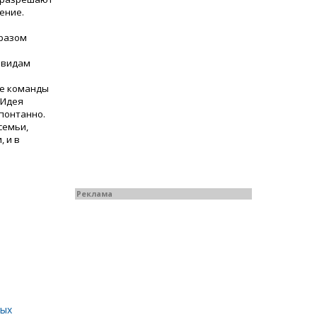
ение.
бразом
 видам
ие команды
 Идея
понтанно.
семьи,
 и в
Реклама
ных