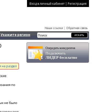
|
Вход в личный кабинет
Регистрация
|
Наши ссылки
Обратная связь
Укажите регион
О
Опередить конкурентов
Подключить
ЛИДЕР бесплатно
 на раздел
ские
язания по
ых не было
о разрешают