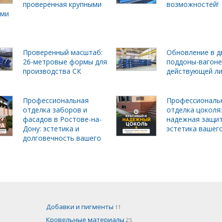
проверенная крупными
возможностей!
ами
Проверенный масштаб:
Обновление в д
26-метровые формы для
поддоны-вагоне
производства СК
действующей л
Профессиональная
Профессиональ
отделка заборов и
отделка цоколя:
фасадов в Ростове-на-
надежная защит
Дону: эстетика и
эстетика вашег
долговечность вашего
Добавки и пигменты
11
Кровельные материалы
25