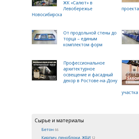
ЖК «Салют» в
Левобережье
проект
Новосибирска
От продольной стены до
торца – единым
комплектом форм
Профессиональное
архитектурное
освещение и фасадный
декор в Ростове-на-Дону
участка
Сырье и материалы
Бетон
66
Кирпич, пеноблоки, ЖБИ
12