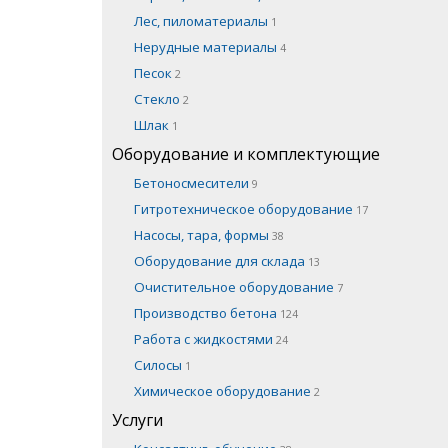
Лес, пиломатериалы
1
Нерудные материалы
4
Песок
2
Стекло
2
Шлак
1
Оборудование и комплектующие
Бетоносмесители
9
Гитротехническое оборудование
17
Насосы, тара, формы
38
Оборудование для склада
13
Очистительное оборудование
7
Производство бетона
124
Работа с жидкостями
24
Силосы
1
Химическое оборудование
2
Услуги