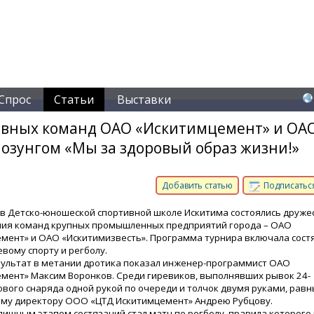
Спрос
Статьи
Выставки
ивных команд ОАО «Искитимцемент» и ОА
озунгом «Мы за здоровый образ жизни!»
Добавить статью
Подписаться
 в Детско-юношеской спортивной школе Искитима состоялись друже
ия команд крупных промышленных предприятий города – ОАО
мент» и ОАО «Искитимизвесть». Программа турнира включала сост
евому спорту и регболу.
ультат в метании дротика показал инженер-программист ОАО
мент» Максим Воронков. Среди гиревиков, выполнявших рывок 24-
вого снаряда одной рукой по очереди и толчок двумя руками, равн
му директору ООО «ЦТД Искитимцемент» Андрею Рубцову.
ищным этапом состязаний стал матч по регболу, правила которог