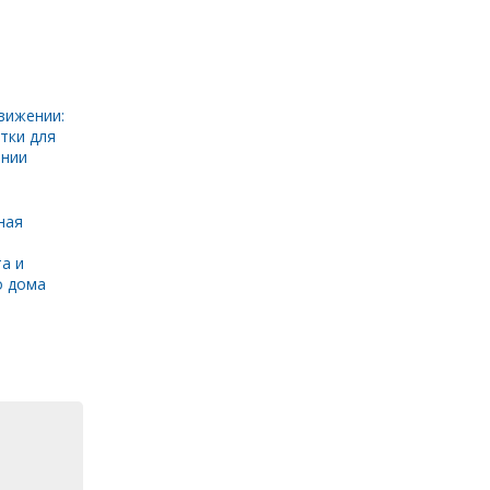
вижении:
тки для
инии
ная
а и
о дома