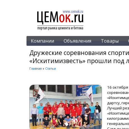
Компании
Объявления
Товары
Дружеские соревнования спорт
«Искитимизвесть» прошли под л
Главная
»
Статьи
16 октября
соревнован
«Искитимце
дартсу, гир
Лучший рез
«Искитимце
килограммо
генерально
Самым зрел