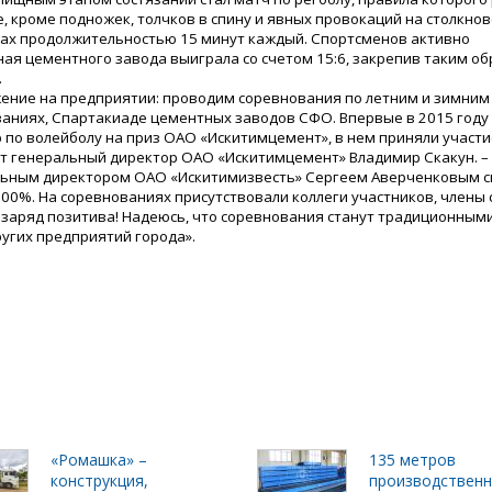
е, кроме подножек, толчков в спину и явных провокаций на столкнов
дах продолжительностью 15 минут каждый. Спортсменов активно
ая цементного завода выиграла со счетом 15:6, закрепив таким о
.
ение на предприятии: проводим соревнования по летним и зимним
ованиях, Спартакиаде цементных заводов СФО. Впервые в 2015 году
 по волейболу на приз ОАО «Искитимцемент», в нем приняли участ
ет генеральный директор ОАО «Искитимцемент» Владимир Скакун. –
альным директором ОАО «Искитимизвесть» Сергеем Аверченковым с
100%. На соревнованиях присутствовали коллеги участников, члены 
 заряд позитива! Надеюсь, что соревнования станут традиционными,
угих предприятий города».
«Ромашка» –
135 метров
конструкция,
производствен