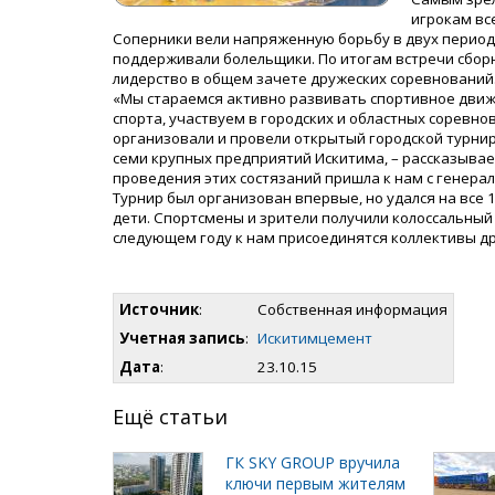
игрокам вс
Соперники вели напряженную борьбу в двух перио
поддерживали болельщики. По итогам встречи сборн
лидерство в общем зачете дружеских соревнований
«Мы стараемся активно развивать спортивное движ
спорта, участвуем в городских и областных соревн
организовали и провели открытый городской турнир
семи крупных предприятий Искитима, – рассказыва
проведения этих состязаний пришла к нам с генер
Турнир был организован впервые, но удался на все 
дети. Спортсмены и зрители получили колоссальный
следующем году к нам присоединятся коллективы др
Источник
:
Собственная информация
Учетная запись
:
Искитимцемент
Дата
:
23.10.15
Ещё статьи
ГК SKY GROUP вручила
ключи первым жителям