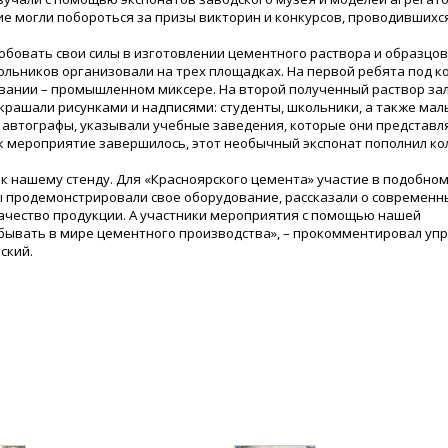
ие могли побороться за призы викторин и конкурсов, проводившихся
овать свои силы в изготовлении цементного раствора и образцов
кольников организовали на трех площадках. На первой ребята под 
овании – промышленном миксере. На второй полученный раствор за
крашали рисунками и надписями: студенты, школьники, а также мал
автографы, указывали учебные заведения, которые они представля
как мероприятие завершилось, этот необычный экспонат пополнил к
к нашему стенду. Для «Красноярского цемента» участие в подобном
 продемонстрировали свое оборудование, рассказали о современн
ачество продукции. А участники мероприятия с помощью нашей
бывать в мире цементного производства», – прокомментировал у
ский.