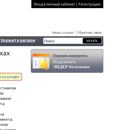
|
Вход в личный кабинет
Регистрация
|
Наши ссылки
Обратная связь
Укажите регион
ках
Опередить конкурентов
Подключить
ЛИДЕР бесплатно
 на раздел
астником
На
комили
та.
на
емента,
тели
в, также