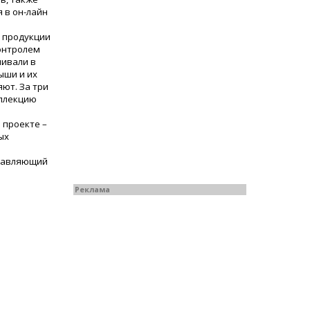
 в он-лайн
 продукции
контролем
ливали в
ыши и их
ют. За три
оллекцию
 проекте –
ых
правляющий
Реклама