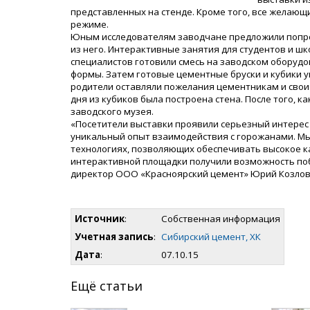
представленных на стенде. Кроме того, все желающ
режиме.
Юным исследователям заводчане предложили попроб
из него. Интерактивные занятия для студентов и ш
специалистов готовили смесь на заводском оборуд
формы. Затем готовые цементные бруски и кубики у
родители оставляли пожелания цементникам и свои 
дня из кубиков была построена стена. После того, 
заводского музея.
«Посетители выставки проявили серьезный интерес 
уникальный опыт взаимодействия с горожанами. Мы
технологиях, позволяющих обеспечивать высокое к
интерактивной площадки получили возможность по
директор ООО «Красноярский цемент» Юрий Козлов
Источник
:
Собственная информация
Учетная запись
:
Сибирский цемент, ХК
Дата
:
07.10.15
Ещё статьи