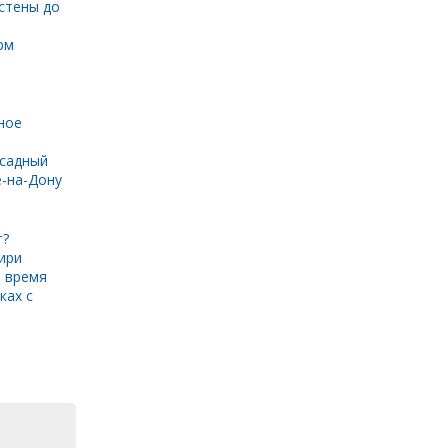
стены до
рм
ное
садный
е-на-Дону
т?
ири
 время
ках с