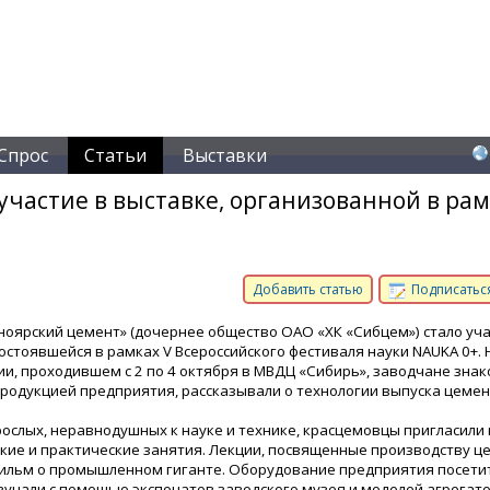
Спрос
Статьи
Выставки
частие в выставке, организованной в рам
Добавить статью
Подписаться
оярский цемент» (дочернее общество ОАО «ХК «Сибцем») стало уч
состоявшейся в рамках V Всероссийского фестиваля науки NAUKA 0+. 
и, проходившем с 2 по 4 октября в МВДЦ «Сибирь», заводчане зна
продукцией предприятия, рассказывали о технологии выпуска цемен
рослых, неравнодушных к науке и технике, красцемовцы пригласили 
кие и практические занятия. Лекции, посвященные производству ц
ильм о промышленном гиганте. Оборудование предприятия посети
зучали с помощью экспонатов заводского музея и моделей агрегато