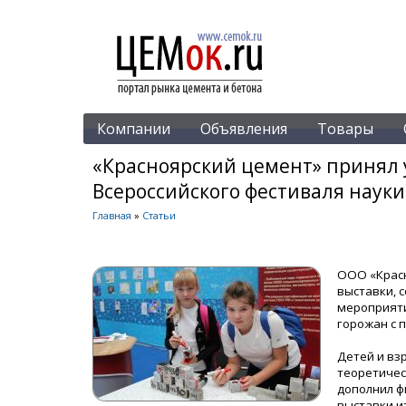
Компании
Объявления
Товары
«Красноярский цемент» принял у
Всероссийского фестиваля науки
Главная
»
Статьи
ООО «Красн
выставки, 
мероприяти
горожан с 
Детей и вз
теоретичес
дополнил ф
выставки и