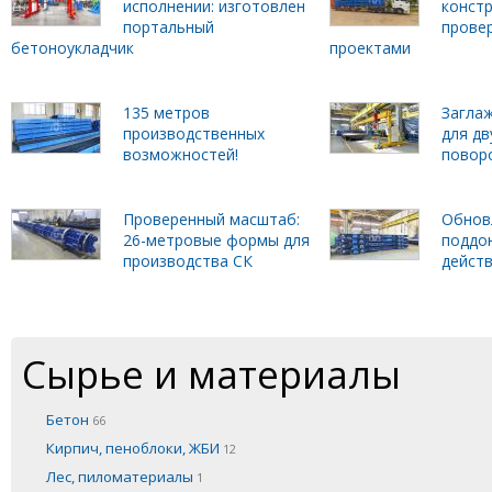
исполнении: изготовлен
констр
портальный
прове
бетоноукладчик
проектами
135 метров
Загла
производственных
для дв
возможностей!
повор
Проверенный масштаб:
Обнов
26-метровые формы для
поддо
производства СК
дейст
Сырье и материалы
Бетон
66
Кирпич, пеноблоки, ЖБИ
12
Лес, пиломатериалы
1