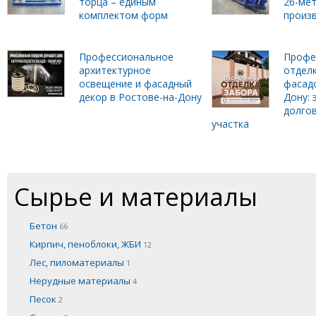
торца – единым
26-ме
комплектом форм
произ
Профессиональное
Профе
архитектурное
отделк
освещение и фасадный
фасадо
декор в Ростове-на-Дону
Дону: 
долго
участка
Сырье и материалы
Бетон
66
Кирпич, пеноблоки, ЖБИ
12
Лес, пиломатериалы
1
Нерудные материалы
4
Песок
2